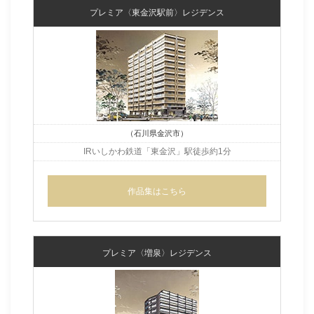
プレミア〈東金沢駅前〉レジデンス
（石川県金沢市）
IRいしかわ鉄道「東金沢」駅
徒歩約1分
作品集はこちら
プレミア〈増泉〉レジデンス