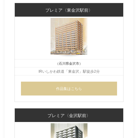
プレミア〈東金沢駅前〉
（石川県金沢市）
IRいしかわ鉄道「東金沢」駅
徒歩2分
作品集はこちら
プレミア〈金沢駅前〉