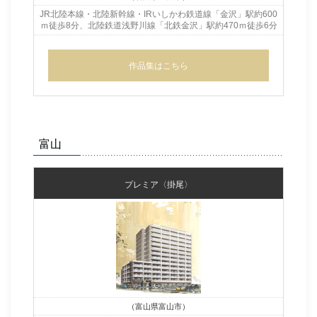
JR北陸本線・北陸新幹線・IRいしかわ鉄道線「金沢」駅約600
ｍ徒歩8分、北陸鉄道浅野川線
「北鉄金沢」駅約470ｍ徒歩6分
作品集はこちら
富山
プレミア〈掛尾〉
（富山県富山市）