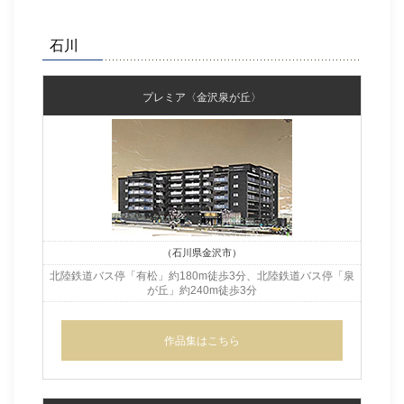
石川
プレミア〈金沢泉が丘〉
（石川県金沢市）
北陸鉄道バス停「有松」約180m徒歩3分、北陸鉄道バス停「泉
が丘」
約240m徒歩3分
作品集はこちら