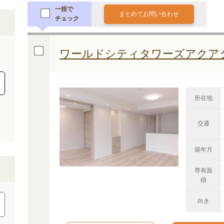
一括で
まとめてお問い合わせ
チェック
ワールドシティタワーズアクア
所在地
交通
築年月
専有面
積
向き