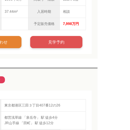
37.44m²
入居時期
相談
予定販売価格
7,998万円
わせ
見学予約
ン
東京都港区三田３丁目407番12の26
都営浅草線 「泉岳寺」 駅 徒歩4分
JR山手線 「田町」 駅 徒歩12分