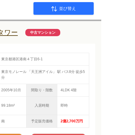
並び替え
タワー
中古マンション
東京都港区港南４丁目6-1
東京モノレール 「天王洲アイル」 駅 バス8分 徒歩5
分
2005年10月
間取り・階数
4LDK 4階
99.18m²
入居時期
即時
南
予定販売価格
2億2,700万円