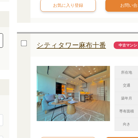
お問い合
シティタワー麻布十番
中古マンシ
所在地
交通
築年月
専有面積
向き