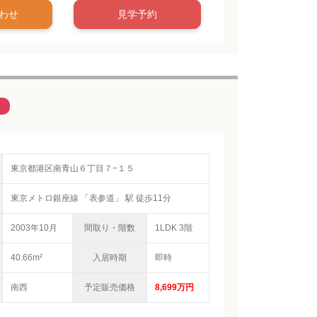
わせ
見学予約
東京都港区南青山６丁目７−１５
東京メトロ銀座線 「表参道」 駅 徒歩11分
2003年10月
間取り・階数
1LDK 3階
40.66m²
入居時期
即時
南西
予定販売価格
8,699万円