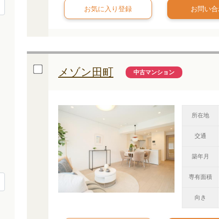
お問い合
メゾン田町
中古マンション
所在地
交通
築年月
専有面積
向き