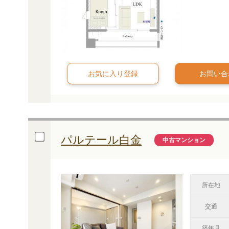
お問い合
パルテール白金
中古マンション
所在地
交通
築年月