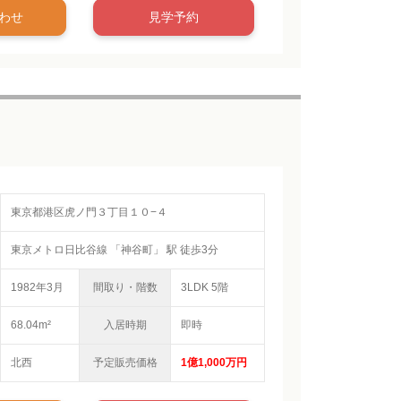
わせ
見学予約
東京都港区虎ノ門３丁目１０−４
東京メトロ日比谷線 「神谷町」 駅 徒歩3分
1982年3月
間取り・階数
3LDK 5階
68.04m²
入居時期
即時
北西
予定販売価格
1億1,000万円