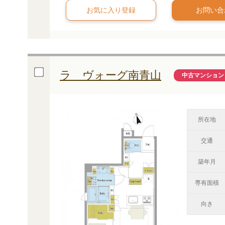
お問い合
ラ ヴォーグ南青山
中古マンション
所在地
交通
築年月
専有面積
向き