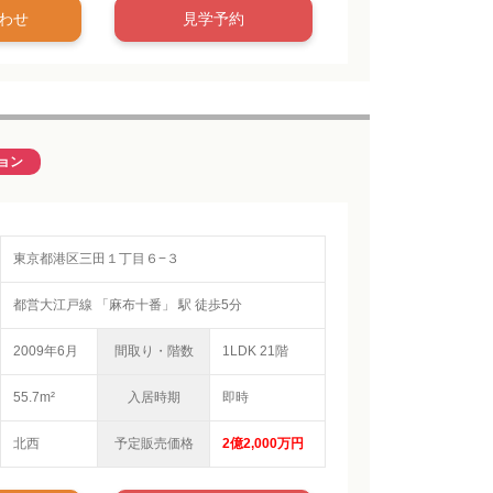
わせ
見学予約
ョン
東京都港区三田１丁目６−３
都営大江戸線 「麻布十番」 駅 徒歩5分
2009年6月
間取り・階数
1LDK 21階
55.7m²
入居時期
即時
北西
予定販売価格
2億2,000万円