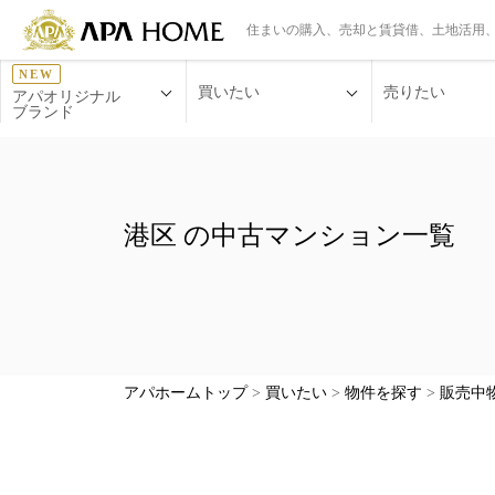
住まいの購入、売却と賃貸借、土地活用
NEW
買いたい
売りたい
アパオリジナル
ブランド
港区 の中古マンション一覧
アパホームトップ
>
買いたい
>
物件を探す
>
販売中