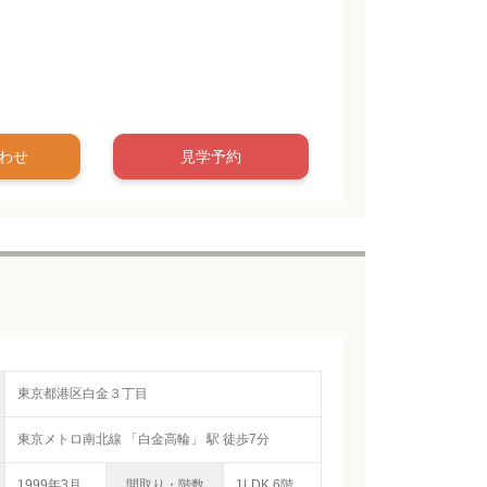
わせ
見学予約
東京都港区白金３丁目
東京メトロ南北線 「白金高輪」 駅 徒歩7分
1999年3月
間取り・階数
1LDK 6階