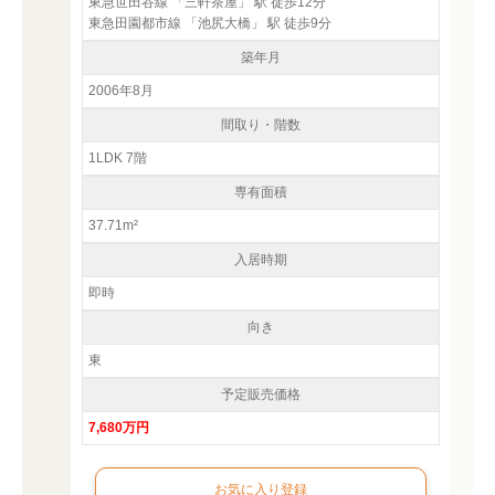
東急世田谷線 「三軒茶屋」 駅 徒歩12分
東急田園都市線 「池尻大橋」 駅 徒歩9分
築年月
2006年8月
間取り・階数
1LDK 7階
専有面積
37.71m²
入居時期
即時
向き
東
予定販売価格
7,680万円