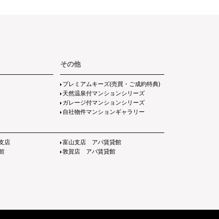
その他
プレミアムキーズ(売買・ご成約特典)
天然温泉付マンションシリーズ
ガレージ付マンションシリーズ
自社物件マンションギャラリー
支店
富山支店 アパ賃貸館
館
敦賀店 アパ賃貸館