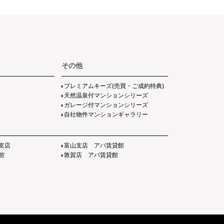
その他
プレミアムキーズ(売買・ご成約特典)
天然温泉付マンションシリーズ
ガレージ付マンションシリーズ
自社物件マンションギャラリー
支店
富山支店 アパ賃貸館
館
敦賀店 アパ賃貸館