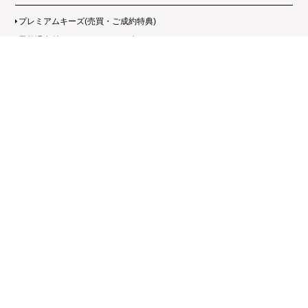
プレミアムキーズ(売買・ご成約特典)
天然温泉付マンションシリーズ
ガレージ付マンションシリーズ
自社物件マンションギャラリー
店舗一覧
首都圏エリア 東京支店
高岡店 アパ賃貸館
石川・福井エリア 金沢本店
関西エリア 大阪支店
富山支店 アパ賃貸館
金沢本店 アパ賃貸館
新潟エリア 新潟支店
富山エリア 富山支店
小松店 アパ賃貸館
敦賀店 アパ賃貸館