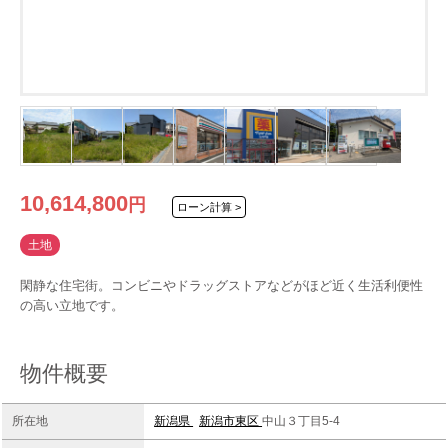
10,614,800
円
ローン計算 >
土地
閑静な住宅街。コンビニやドラッグストアなどがほど近く生活利便性
の高い立地です。
物件概要
所在地
新潟県
新潟市東区
中山３丁目5-4