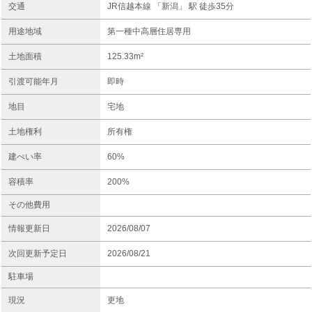
交通
JR信越本線 「新潟」 駅 徒歩35分
用途地域
第一種中高層住居専用
土地面積
125.33m²
引渡可能年月
即時
地目
宅地
土地権利
所有権
建ぺい率
60%
容積率
200%
その他費用
情報更新日
2026/08/07
次回更新予定日
2026/08/21
駐車場
現況
更地