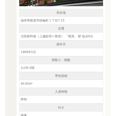
所在地
福井県敦賀市鉄輪町１丁目7-15
交通
北陸新幹線（上越妙高〜敦賀） 「敦賀」 駅 徒歩6分
築年月
1989年5月
間取り・階数
1LDK 6階
専有面積
40.65m²
入居時期
即時
向き
南東