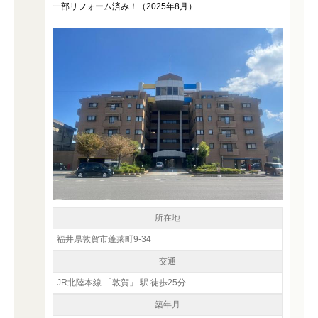
一部リフォーム済み！（2025年8月）
所在地
福井県敦賀市蓬莱町9-34
交通
JR北陸本線 「敦賀」 駅 徒歩25分
築年月