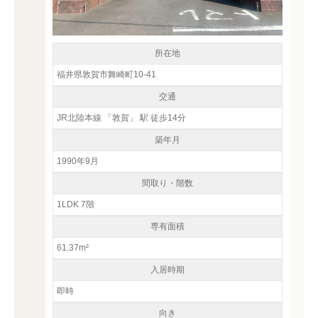
所在地
福井県敦賀市舞崎町10-41
交通
JR北陸本線 「敦賀」 駅 徒歩14分
築年月
1990年9月
間取り・階数
1LDK 7階
専有面積
61.37m²
入居時期
即時
向き