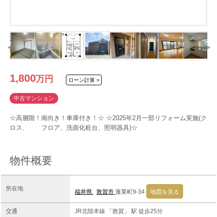
1,800
万
円
ローン計算 >
中古マンション
☆高層階！南向き！車庫付き！☆ ☆2025年2月一部リフォーム実施(ク
ロス、 フロア、洗面化粧台、照明器具)☆
物件概要
所在地
福井県
敦賀市
蓬莱町9-34
地図を見る
交通
JR北陸本線 「敦賀」 駅 徒歩25分