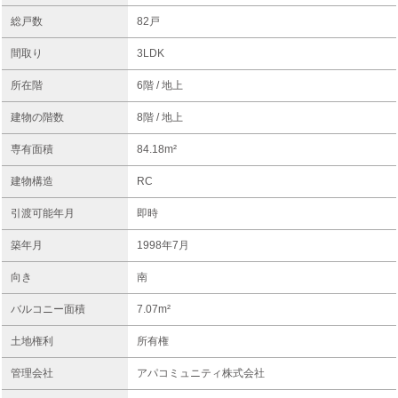
総戸数
82戸
間取り
3LDK
所在階
6階 / 地上
建物の階数
8階 / 地上
専有面積
84.18m²
建物構造
RC
引渡可能年月
即時
築年月
1998年7月
向き
南
バルコニー面積
7.07m²
土地権利
所有権
管理会社
アパコミュニティ株式会社