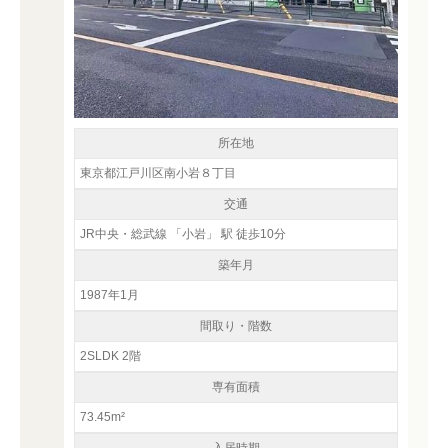
所在地
東京都江戸川区南小岩８丁目
交通
JR中央・総武線 「小岩」 駅 徒歩10分
築年月
1987年1月
間取り・階数
2SLDK 2階
専有面積
73.45m²