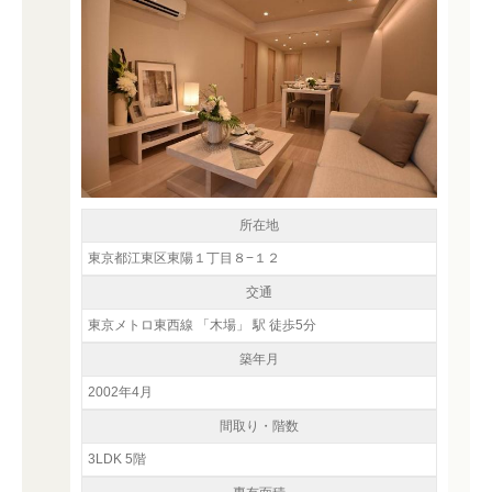
所在地
東京都江東区東陽１丁目８−１２
交通
東京メトロ東西線 「木場」 駅 徒歩5分
築年月
2002年4月
間取り・階数
3LDK 5階