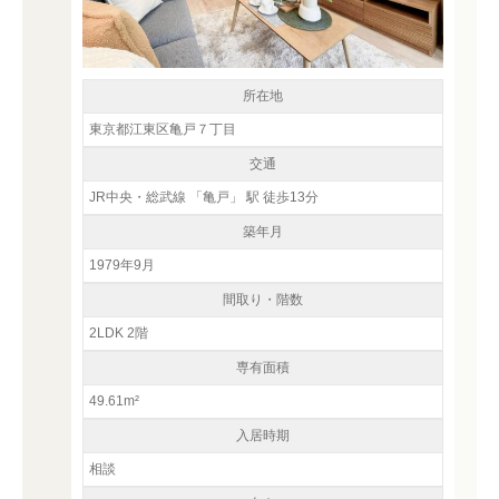
所在地
東京都江東区亀戸７丁目
交通
JR中央・総武線 「亀戸」 駅 徒歩13分
築年月
1979年9月
間取り・階数
2LDK 2階
専有面積
49.61m²
入居時期
相談