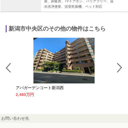
屋、床暖房、TVドアホン、バリアフリー、温
水洗浄便座、浴室乾燥機、ペット対応
新潟市中央区のその他の物件はこちら
アパガーデンコート新潟西
アパガ
2,480万
円
2,690
お問い合わせ先