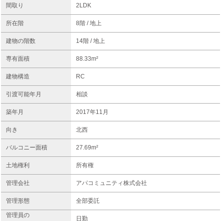
間取り
2LDK
所在階
8階 / 地上
建物の階数
14階 / 地上
専有面積
88.33m²
建物構造
RC
引渡可能年月
相談
築年月
2017年11月
向き
北西
バルコニー面積
27.69m²
土地権利
所有権
管理会社
アパコミュニティ株式会社
管理形態
全部委託
管理員の
日勤