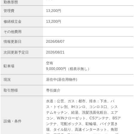
勤務形態
管理費
13,200円
修繕積立金
13,200円
その他費用
情報更新日
2026/08/07
次回更新予定日
2026/08/21
空有
駐車場
9,000,000円（税表示無し）
現況
居住中(居住用物件)
取引態様
専任媒介
水道：公営、ガス：都市、排水：下水、バ
ス・トイレ別、IHコンロ、コンロ３口、シス
テムキッチン、給湯、洗髪洗面化粧台、エア
コン、W.INクローゼット、CSアンテナ、BSア
設備・条件
ンテナ、宅配ボックス、駐輪場、バイク置き
場、タイル貼り、高速インターネット、角部