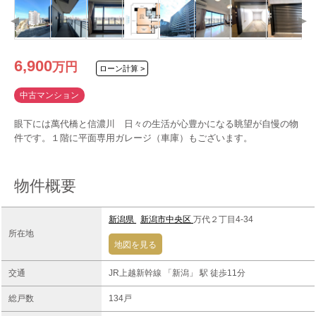
6,900
万
円
ローン計算 >
中古マンション
眼下には萬代橋と信濃川 日々の生活が心豊かになる眺望が自慢の物
件です。１階に平面専用ガレージ（車庫）もございます。
物件概要
新潟県
新潟市中央区
万代２丁目4-34
所在地
地図を見る
交通
JR上越新幹線 「新潟」 駅 徒歩11分
総戸数
134戸