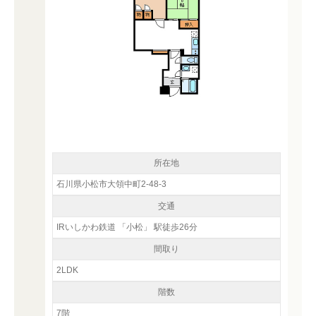
所在地
石川県小松市大領中町2-48-3
交通
IRいしかわ鉄道 「小松」 駅徒歩26分
間取り
2LDK
階数
7階