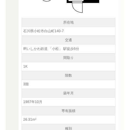
所在地
石川県小松市白山町140-7
交通
IRいしかわ鉄道 「小松」 駅徒歩6分
間取り
1K
階数
3階
築年月
1987年10月
専有面積
26.31m²
種別