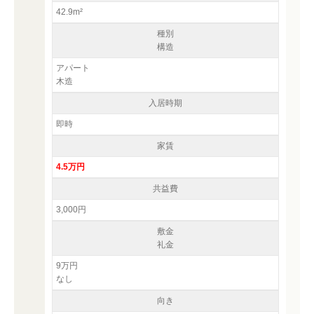
42.9m²
種別
構造
アパート
木造
入居時期
即時
家賃
4.5万円
共益費
3,000円
敷金
礼金
9万円
なし
向き