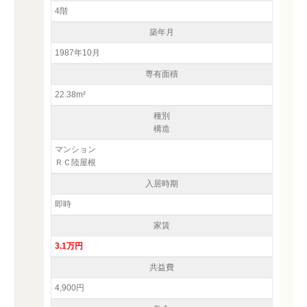
4階
築年月
1987年10月
専有面積
22.38m²
種別
構造
マンション
ＲＣ陸屋根
入居時期
即時
家賃
3.1万円
共益費
4,900円