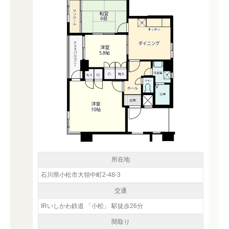
所在地
石川県小松市大領中町2-48-3
交通
IRいしかわ鉄道 「小松」 駅徒歩26分
間取り