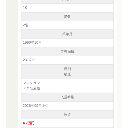
1K
階数
2階
築年月
1990年10月
専有面積
23.37m²
種別
構造
マンション
ＲＣ陸屋根
入居時期
2026年09月上旬
家賃
4.2万円