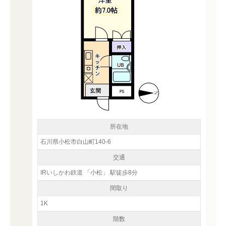
所在地
石川県小松市白山町140-6
交通
IRいしかわ鉄道 「小松」 駅徒歩8分
間取り
1K
階数