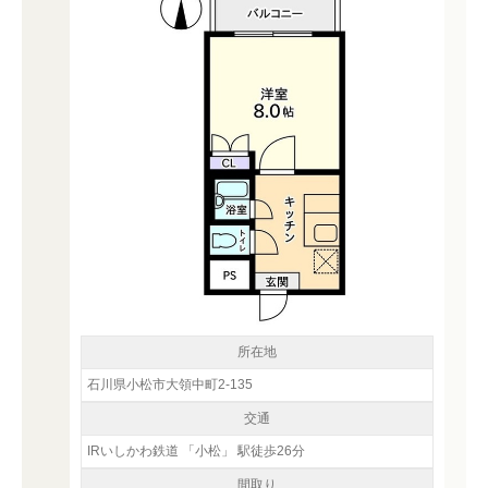
所在地
石川県小松市大領中町2-135
交通
IRいしかわ鉄道 「小松」 駅徒歩26分
間取り