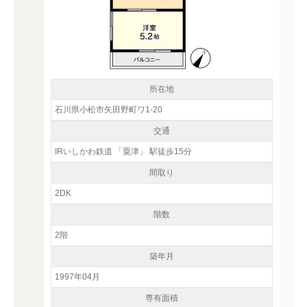
所在地
石川県小松市矢田野町ワ1-20
交通
IRいしかわ鉄道 「粟津」 駅徒歩15分
間取り
2DK
階数
2階
築年月
1997年04月
専有面積