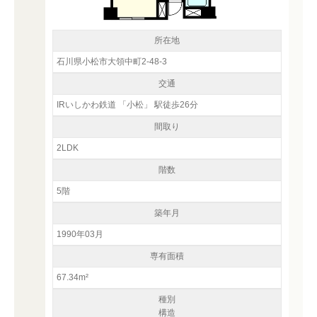
所在地
石川県小松市大領中町2-48-3
交通
IRいしかわ鉄道 「小松」 駅徒歩26分
間取り
2LDK
階数
5階
築年月
1990年03月
専有面積
67.34m²
種別
構造