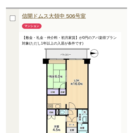
信開ドムス大領中 506号室
マンション
【敷金・礼金・仲介料・初月家賃】が0円のアパ楽得プラン
対象(ただし1年以上の入居が条件です)