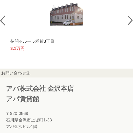
信開セルーラ稲荷3丁目
信
3.1万
円
3.
お問い合わせ先
アパ株式会社 金沢本店
アパ賃貸館
〒920-0869
石川県金沢市上堤町1-33
アパ金沢ビル1階