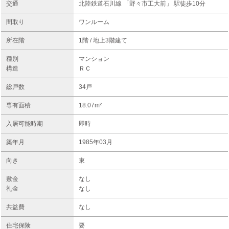
交通
北陸鉄道石川線 「野々市工大前」 駅徒歩10分
間取り
ワンルーム
所在階
1階 / 地上3階建て
種別
マンション
構造
ＲＣ
総戸数
34戸
専有面積
18.07m²
入居可能時期
即時
築年月
1985年03月
向き
東
敷金
なし
礼金
なし
共益費
なし
住宅保険
要