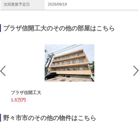
次回更新予定日
2026/08/19
プラザ信開工大のその他の部屋はこちら
プラザ信開工大
プ
1.5万
円
1.
野々市市のその他の物件はこちら