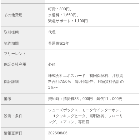
町費：300円、
その他費用
水道料：1,650円、
緊急サポート：1,100円
取引様態
代理
契約期間
普通借家2年
フリーレント
保証会社利用
必須
株式会社エポスカード 初回保証料、月額賃
保証詳細
料合計の50％ 毎月保証料、月額賃料合計の
1％〜
備考
契約時：清掃費33，000円 鍵代11，000円
シューズボックス、モニタ付インターホン、
設備・条件
ＩＨクッキングヒータ、照明器具、フローリ
ング、エアコン、専用庭
情報更新日
2026/08/06