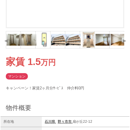
家賃
1.5
万
円
マンション
キャンペーン！家賃2ヶ月分ｻｰﾋﾞｽ 仲介料0円
物件概要
所在地
石川県
野々市市
扇が丘22-12