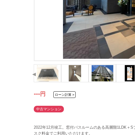
---
円
ローン計算 >
中古マンション
2022年12月竣工。窓付バスルームのある高層階1LDK
スク料金でご利用いただけます。