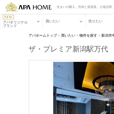
住まいの購入、売却と賃貸借、土地活用
NEW
買いたい
売りたい
アパオリジナル
ブランド
アパホームトップ
>
買いたい
>
物件を探す
>
新潟市
ザ・プレミア新潟駅万代