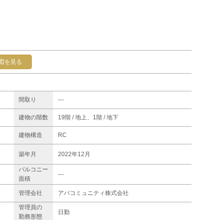
図を見る
間取り
---
建物の階数
19階 / 地上、1階 / 地下
建物構造
RC
築年月
2022年12月
バルコニー
---
面積
管理会社
アパコミュニティ株式会社
管理員の
日勤
勤務形態