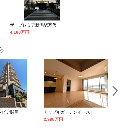
ザ・プレミア新潟駅万代
4,160万
円
ら
ンピア関屋
アップルガーデンイースト
アパガーデ
2,990万
円
3,230万
円