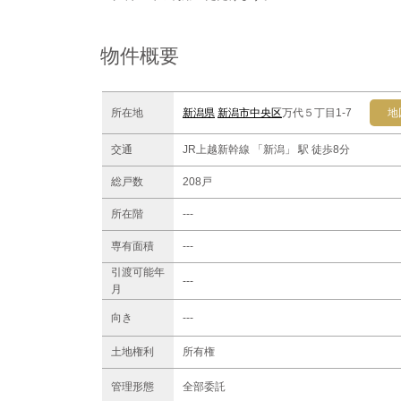
物件概要
所在地
新潟県
新潟市中央区
万代５丁目1-7
地
交通
JR上越新幹線 「新潟」 駅 徒歩8分
総戸数
208戸
所在階
---
専有面積
---
引渡可能年
---
月
向き
---
土地権利
所有権
管理形態
全部委託