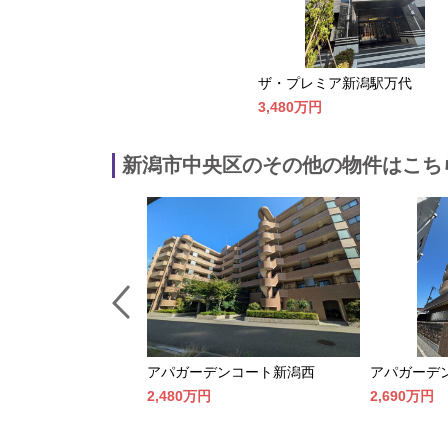
ザ・プレミア新潟駅万代
3,480万
円
新潟市中央区のその他の物件はこち
ア〈新潟萬代橋〉
アパガーデンコート新潟西
アパガーデ
2,480万
円
2,690万
円