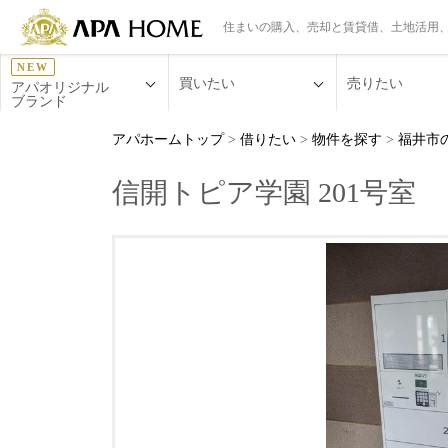
住まいの購入、売却と賃貸借、土地活用
NEW
買いたい
売りたい
アパオリジナル
ブランド
アパホームトップ
>
借りたい
>
物件を探す
>
福井市
信開トピア学園 201号室