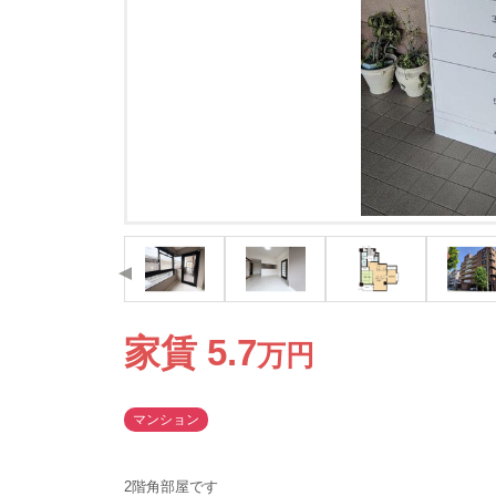
家賃
5.7
万
円
マンション
2階角部屋です