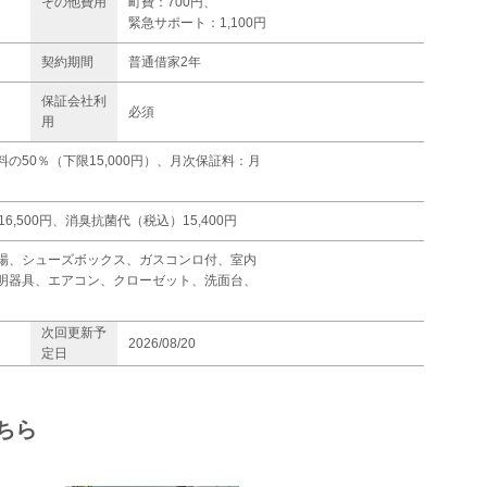
その他費用
町費：700円、
緊急サポート：1,100円
契約期間
普通借家2年
保証会社利
必須
用
50％（下限15,000円）、月次保証料：月
6,500円、消臭抗菌代（税込）15,400円
場、シューズボックス、ガスコンロ付、室内
明器具、エアコン、クローゼット、洗面台、
次回更新予
2026/08/20
定日
ちら