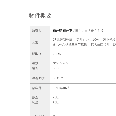
物件概要
所在地
福井県
福井市
学園１丁目１番２３号
JR北陸新幹線 「福井」 バス10分 「湊小学校
交通
えちぜん鉄道三国芦原線 「福大前西福井」 駅
間取り
2LDK
種別
マンション
構造
ＲＣ
専有面積
59.81m²
築年月
1991年06月
敷金
なし
礼金
なし