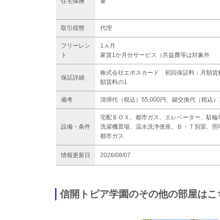
住宅保険
要
取引様態
代理
フリーレン
1ヵ月
ト
家賃1か月分サービス（共益費等は対象外
株式会社エポスカード 初回保証料：月額賃料の
保証詳細
額賃料の1.
備考
清掃代（税込）55,000円、鍵交換代（税込）1
宅配ＢＯＸ、都市ガス、エレベーター、駐輪
設備・条件
洗濯機置場、温水洗浄便座、Ｂ・Ｔ別室、照
都市ガス
情報更新日
2026/08/07
信開トピア学園のその他の部屋はこ