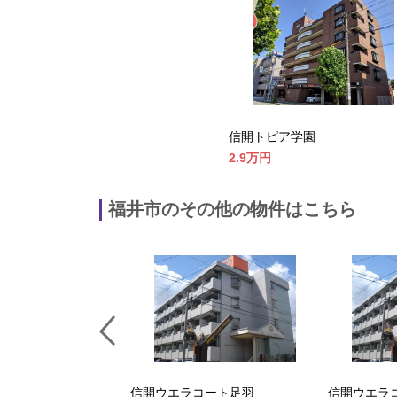
信開トピア学園
2.9万
円
福井市のその他の物件はこちら
ト春山
信開ウエラコート足羽
信開ウエラ