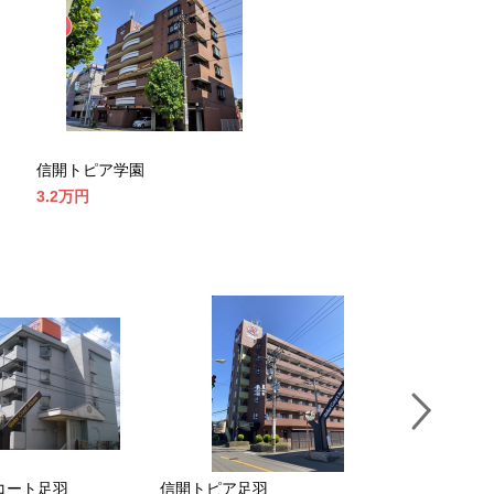
信開トピア学園
3.2万
円
コート足羽
信開トピア足羽
信開トピア