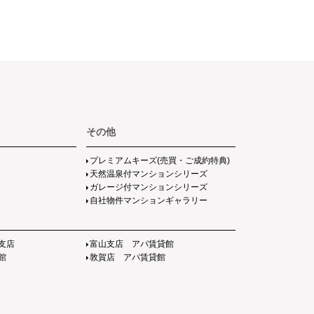
2万
円
2.1万
円
その他
プレミアムキーズ(売買・ご成約特典)
天然温泉付マンションシリーズ
ガレージ付マンションシリーズ
自社物件マンションギャラリー
支店
富山支店 アパ賃貸館
館
敦賀店 アパ賃貸館