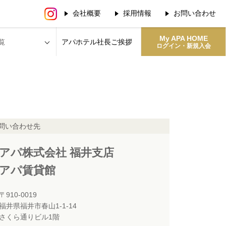
会社概要
採用情報
お問い合わせ
My APA HOME
覧
アパホテル社長
ご挨拶
ログイン・新規入会
問い合わせ先
アパ株式会社 福井支店
アパ賃貸館
〒910-0019
福井県福井市春山1-1-14
さくら通りビル1階